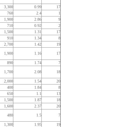
3,300
0.99
17
760
2.4
1
1,900
2.86
9
710
0.92
2
1,500
1.31
17
910
1.34
8
2,700
1.42
19
1,900
1.16
17
890
1.74
7
1,700
2.08
18
2,000
1.54
20
400
1.84
8
650
1.1
13
1,500
1.87
18
1,600
2.37
20
480
1.5
7
1,300
1.95
19