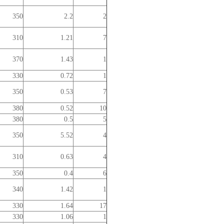
350
2.2
2
310
1.21
7
370
1.43
1
330
0.72
1
350
0.53
7
380
0.52
10
380
0.5
5
350
5.52
4
310
0.63
4
350
0.4
6
340
1.42
1
330
1.64
17
330
1.06
1