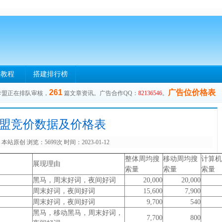
盟教程
搭建排行榜
261
广告位价格表
卡盟正在排队审核，
篇文章资讯。广告合作QQ：
82136546
。
盟竞价数据及价格表
本站原创 浏览：5699次 时间：2023-01-12
整体周均搜
移动周均搜
计算机
展现理由
索量
索量
索量
黑马，周末好词，夜间好词
20,000
20,000
周末好词，夜间好词
15,600
7,900
周末好词，夜间好词
9,700
540
黑马，移动黑马，周末好词，
7,700
800