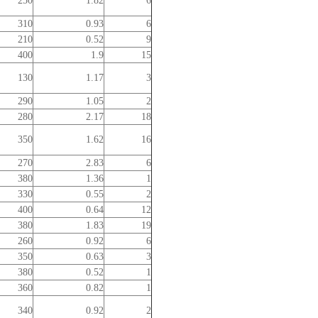
250
1.82
6
310
0.93
6
210
0.52
9
400
1.9
15
130
1.17
3
290
1.05
2
280
2.17
18
350
1.62
16
270
2.83
6
380
1.36
1
330
0.55
2
400
0.64
12
380
1.83
19
260
0.92
6
350
0.63
3
380
0.52
1
360
0.82
1
340
0.92
2