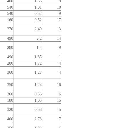
400
1.66
9
540
1.81
18
540
0.52
9
160
0.52
17
270
2.49
13
490
2.2
14
280
1.4
9
490
1.85
1
280
1.72
4
360
1.27
4
350
1.24
16
360
0.56
6
180
1.05
15
320
0.58
5
400
2.78
7