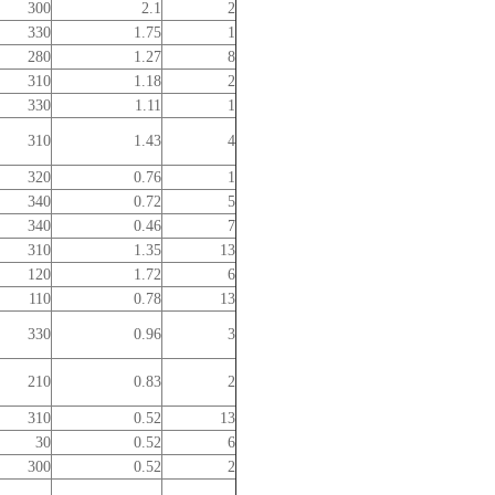
300
2.1
2
330
1.75
1
280
1.27
8
310
1.18
2
330
1.11
1
310
1.43
4
320
0.76
1
340
0.72
5
340
0.46
7
310
1.35
13
120
1.72
6
110
0.78
13
330
0.96
3
210
0.83
2
310
0.52
13
30
0.52
6
300
0.52
2