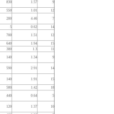
830
1.57
9
550
1.01
12
200
4.46
7
5
0.62
14
700
1.51
12
640
1.94
15
380
1.3
11
140
1.34
9
590
2.91
14
140
1.91
15
580
1.42
18
440
0.64
5
120
1.37
10