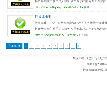
抖音网红推广 快手达人服务 会员专享权益 电商知识付费 
络红人合作 电商服务解决方案 互动社区平台 用户评论提
https://vlink.cc/fkqe4tqc
- 2025-05-11 -
收藏
专属会员计划 QQ云商城,自助下单,网红助手,网红速成
胖虎儿卡盟
低，kl低价货源站，kl低价平台，低价货源，综合低价货
胖虎商城——全方位网红电商综合货源伙伴 流量卡商城 
抖音网红推广 快手达人服务 会员专享权益 电商知识付费 
络红人合作 电商服务解决方案 互动社区平台 用户评论提
https://www.phrsc.top/
- 2025-04-23 -
收藏
专属会员计划 QQ云商城,自助下单,网红助手,网红速成
共 3062 条
1
2
3
4
5
6
7
8
›
»
低，kl低价货源站，kl低价平台，低价货源，综合低价货
数据归档
|
卡盟排行
|
九六
鲁ICP备200107
Processed in 0.02198