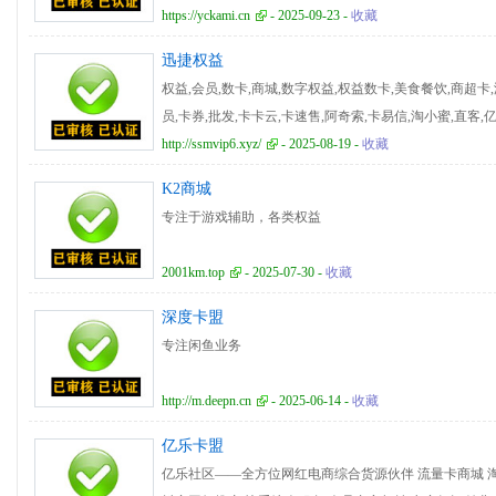
虚拟产品等等，是一个综合数字权益充值平台 同时：也
https://yckami.cn
- 2025-09-23 -
收藏
所有商品的最低价格，实现副业增收，自有平台的延伸拓展(
迅捷权益
分佣模式，使用自己的邀请海报二维码去邀请好友来下单
权益,会员,数卡,商城,数字权益,权益数卡,美食餐饮,商超卡
泛，生活刚需易推广，为自己增加一份副业 简单邀请轻
员,卡券,批发,卡卡云,卡速售,阿奇索,卡易信,淘小蜜,直客,
物卡,礼品卡,购物卡,虚拟商品,会员权益,会员卡券,批量采
http://ssmvip6.xyz/
- 2025-08-19 -
收藏
文娱,交通出行,生活卡
K2商城
专注于游戏辅助，各类权益
2001km.top
- 2025-07-30 -
收藏
深度卡盟
专注闲鱼业务
http://m.deepn.cn
- 2025-06-14 -
收藏
亿乐卡盟
亿乐社区——全方位网红电商综合货源伙伴 流量卡商城 