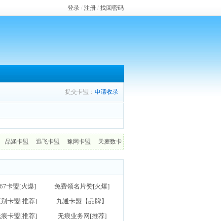
登录
/
注册
/
找回密码
提交卡盟：
申请收录
品涵卡盟
迅飞卡盟
豫网卡盟
天麦数卡
667卡盟[火爆]
免费领名片赞[火爆]
别卡盟[推荐]
九通卡盟【品牌】
痕卡盟[推荐]
无痕业务网[推荐]