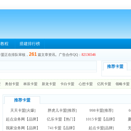
盟教程
搭建排行榜
261
卡盟正在排队审核，
篇文章资讯。广告合作QQ：
82136546
推荐卡盟
盟
奥创卡盟
林辰卡盟
新龙卡盟
卡白卡盟
心想卡盟
亿民卡盟
领略卡盟
推荐卡盟
天天卡盟[火爆]
胖虎儿卡盟[推荐]
998卡盟[推荐]
起点业务网【品牌】
亿乐卡盟【热门】
1015卡盟【品牌】
夏
我家业务网【品牌】
741卡盟【品牌】
起点卡盟[品牌]
无