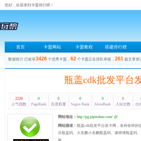
您好，欢迎来到卡盟排行榜！
首页
卡盟网站
卡盟教程
搭建排行榜
3426
62
261
数据统计:已收录
个优秀卡盟，
个卡盟正在排队审核，
篇文章资
瓶盖cdk批发平台
2228
0
0
0
0
0
人气指数
PageRank
百度权重
Sogou Rank
AlexaRank
入站次数
出
网站地址：
http://pg.pipizuhao.com/
网站描述：
瓶盖cdk批发平台发卡网，各种各样
乐瓶盖码、大东鹏小东鹏瓶盖码、康师傅瓶盖码、
验。