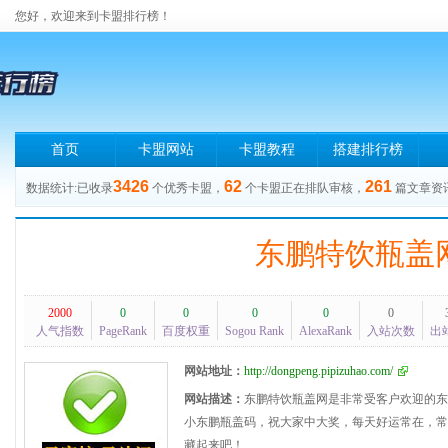
您好，欢迎来到卡盟排行榜！
首页
卡盟网站
卡盟教程
搭建排行榜
3426
62
261
数据统计:已收录
个优秀卡盟，
个卡盟正在排队审核，
篇文章资
东鹏特饮瓶盖
2000
0
0
0
0
0
人气指数
PageRank
百度权重
Sogou Rank
AlexaRank
入站次数
出
网站地址：
http://dongpeng.pipizuhao.com/
网站描述：
东鹏特饮瓶盖网是非常受客户欢迎的东
小东鹏瓶盖码，祝大家中大奖，每天好运常在，常
藏起来吧！