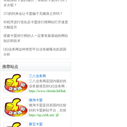
谁能挽救卡盟的颓势，谁能救卡盟排行榜于
水火呢？
315的到来会让卡盟骗子无藏身之所吗？
对程序进行优化后卡盟排行榜网站打开速度
大幅提升
搭建卡盟排行榜的人一定要有最基础的网站
知识和技术
QQ业务网这种类型平台没有被曝光的原因
分析
推荐站点
三八业务网
三八业务网是国内最好的
业务最便宜的QQ业务网，
https://www.chenda.ltd/link.html
主营名片赞,抖音刷粉刷赞,
快手粉丝,全民K歌等空间
微淘卡盟
业务,24小时自助下单平台,
微淘卡盟是目前国内比较
是最大的空间业务qq业务
好的卡盟刷钻平台，目前
平台
https://qq.zybk.net/
拥有20万代理且在界内口
碑良好，凭借独有的手机
聚宝卡盟
刷钻技术成为2015年最好