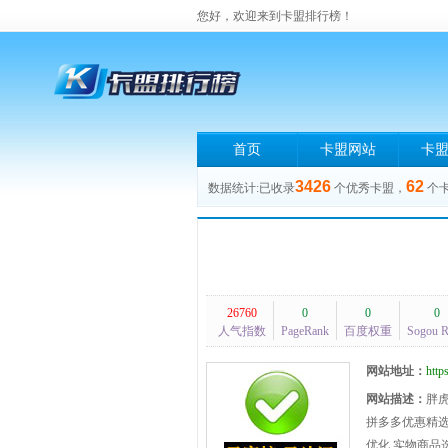
您好，欢迎来到卡盟排行榜！
首页
卡盟网站
卡
3426
62
数据统计:已收录
个优秀卡盟，
个
26760
0
0
0
人气指数
PageRank
百度权重
Sogou 
网站地址：
http
网站描述：
胖
拼多多优惠精选
优化 实物商品