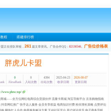
盟教程
搭建排行榜
261
广告位价格表
卡盟正在排队审核，
篇文章资讯。广告合作QQ：
82136546
。
胖虎儿卡盟
0
0
4394
2025-04-23
2026-08-07
Rank
AlexaRank
入站次数
出站次数
收录日期
更新日期
s://www.phrsc.top/
虎商城——全方位网红电商综合货源伙伴 流量卡商城 淘宝导购平台 京东购物指南
 抖音网红推广 快手达人服务 会员专享权益 电商知识付费 粉丝增长策略 点赞评论
选购 网络红人合作 电商服务解决方案 互动社区平台 用户评论提升 电子商务导航