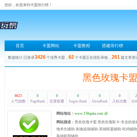
您好，欢迎来到卡盟排行榜！
首页
卡盟网站
卡盟教程
搭建排行榜
3426
62
261
数据统计:已收录
个优秀卡盟，
个卡盟正在排队审核，
篇文章资
黑色玫瑰卡
8625
0
0
0
0
0
2
人气指数
PageRank
百度权重
Sogou Rank
AlexaRank
入站次数
出
网站地址：
www.150quka.com
网站描述：
黑色玫瑰卡盟 黑色玫瑰取卡-专业的游戏
地求生辅助-刺激战场辅助-英雄联盟辅助-吃鸡辅助-D
英雄联盟辅助